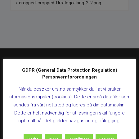
cropped-cropped-Urs-logo-lang-2-2.png
GDPR (General Data Protection Regulation)
Regnskapsfrister
Personvernforordningen
Når du besøker urs.no samtykker du i at vi bruker
LIVEKURS: MVA-kompensasjon for kommunale
informasjonskapsler (cookies). Dette er små datafiler som
helse- og sosialboliger
26. august 2026 kl 09:00 – 12:00
sendes fra vårt nettsted og lagres på din datamaskin.
Dette kurset gir deg en praktisk gjennomgang av
Dette er helt nødvendig for at løsningen skal fungere
regelverket for mva-kompensasjon på helse- og
optimalt når det gjelder navigasjon og pålogging.
sosialboliger, slik at kommunen sikrer riktig behandling
gjennom hele prosessen.Varighet:3 timer, kl. 09:00-