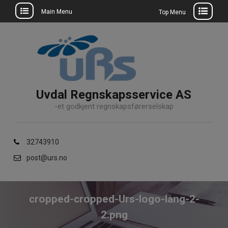
Main Menu
Top Menu
Skip
to
content
Uvdal Regnskapsservice AS
-et godkjent regnskapsførerselskap
32743910
post@urs.no
cropped-cropped-Urs-logo-lang-2-
2.png