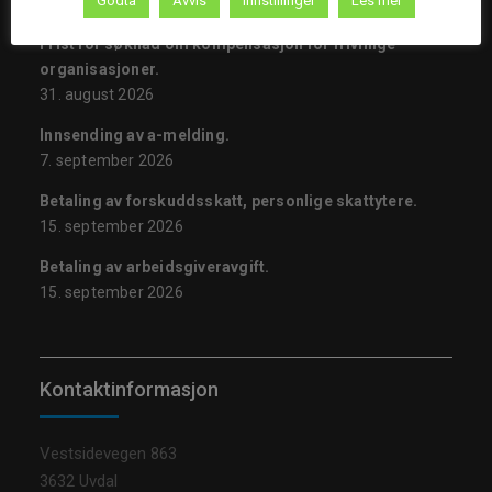
Godta
Avvis
Innstillinger
Les mer
12:00Les mer og meld på her
Frist for søknad om kompensasjon for frivillige
organisasjoner.
31. august 2026
Innsending av a-melding.
7. september 2026
Betaling av forskuddsskatt, personlige skattytere.
15. september 2026
Betaling av arbeidsgiveravgift.
15. september 2026
Kontaktinformasjon
Vestsidevegen 863
3632 Uvdal