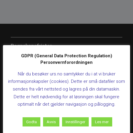
Regnskapsfrister
GDPR (General Data Protection Regulation)
Personvernforordningen
LIVEKURS: MVA-kompensasjon for kommunale
helse- og sosialboliger
Når du besøker urs.no samtykker du i at vi bruker
26. august 2026 kl 09:00 – 12:00
informasjonskapsler (cookies). Dette er små datafiler som
Dette kurset gir deg en praktisk gjennomgang av
sendes fra vårt nettsted og lagres på din datamaskin.
regelverket for mva-kompensasjon på helse- og
Dette er helt nødvendig for at løsningen skal fungere
sosialboliger, slik at kommunen sikrer riktig behandling
optimalt når det gjelder navigasjon og pålogging.
gjennom hele prosessen.Varighet:3 timer, kl. 09:00-
12:00Les mer og meld på her
Godta
Avvis
Innstillinger
Les mer
Frist for søknad om kompensasjon for frivillige
organisasjoner.