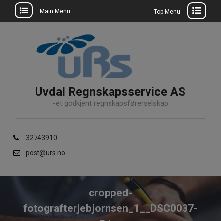
Main Menu
Top Menu
Skip
to
content
Uvdal Regnskapsservice AS
-et godkjent regnskapsførerselskap
32743910
post@urs.no
cropped-
fotografterjebjornsen_1__DSC0037-