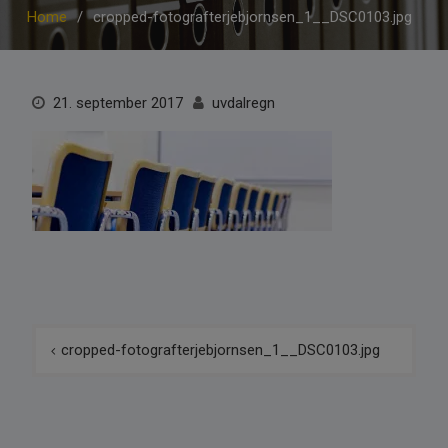
Home
cropped-fotografterjebjornsen_1__DSC0103.jpg
21. september 2017
uvdalregn
Innleggsnavigasjon
cropped-fotografterjebjornsen_1__DSC0103.jpg