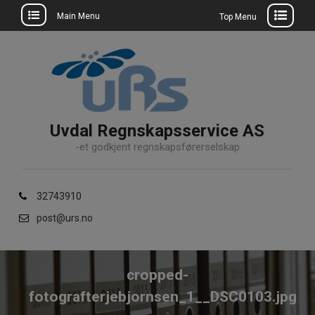
Main Menu
Top Menu
Skip
to
content
Uvdal Regnskapsservice AS
-et godkjent regnskapsførerselskap
32743910
post@urs.no
cropped-
fotografterjebjornsen_1__DSC0103.jpg