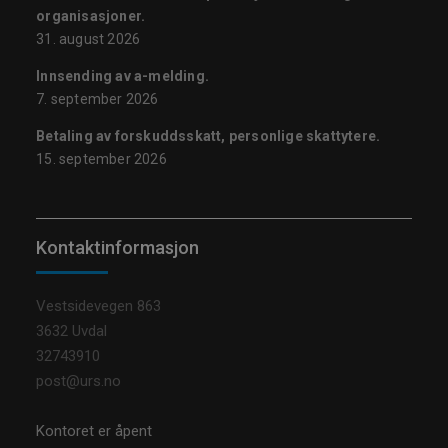
organisasjoner.
31. august 2026
Innsending av a-melding.
7. september 2026
Betaling av forskuddsskatt, personlige skattytere.
15. september 2026
Kontaktinformasjon
Vestsidevegen 863
3632 Uvdal
32743910
post@urs.no
Kontoret er åpent