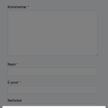
Kommentar
*
Navn
*
E-post
*
Nettsted