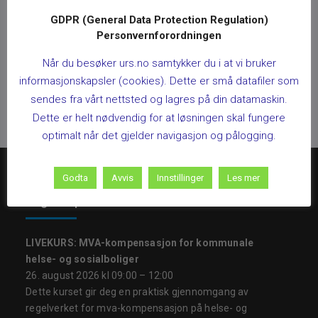
GDPR (General Data Protection Regulation)
Personvernforordningen
Når du besøker urs.no samtykker du i at vi bruker
informasjonskapsler (cookies). Dette er små datafiler som
sendes fra vårt nettsted og lagres på din datamaskin.
Dette er helt nødvendig for at løsningen skal fungere
optimalt når det gjelder navigasjon og pålogging.
Godta
Avvis
Innstillinger
Les mer
Regnskapsfrister
LIVEKURS: MVA-kompensasjon for kommunale
helse- og sosialboliger
26. august 2026 kl 09:00 – 12:00
Dette kurset gir deg en praktisk gjennomgang av
regelverket for mva-kompensasjon på helse- og