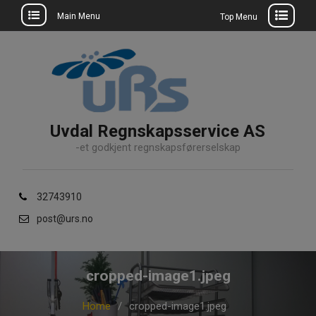
Main Menu
Top Menu
Skip
to
content
Uvdal Regnskapsservice AS
-et godkjent regnskapsførerselskap
32743910
post@urs.no
cropped-image1.jpeg
Home
cropped-image1.jpeg