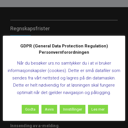
Regnskapsfrister
LIVEKURS: MVA-kompensasjon for kommunale
GDPR (General Data Protection Regulation)
helse- og sosialboliger
Personvernforordningen
26. august 2026 kl 09:00 – 12:00
Når du besøker urs.no samtykker du i at vi bruker
Dette kurset gir deg en praktisk gjennomgang av
informasjonskapsler (cookies). Dette er små datafiler som
regelverket for mva-kompensasjon på helse- og
sendes fra vårt nettsted og lagres på din datamaskin.
sosialboliger, slik at kommunen sikrer riktig behandling
gjennom hele prosessen.Varighet:3 timer, kl. 09:00-
Dette er helt nødvendig for at løsningen skal fungere
12:00Les mer og meld på her
optimalt når det gjelder navigasjon og pålogging.
Frist for søknad om kompensasjon for frivillige
organisasjoner.
Godta
Avvis
Innstillinger
Les mer
31. august 2026
Innsending av a-melding.