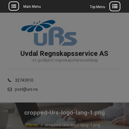
Main Menu
Top Menu
Skip
to
content
Uvdal Regnskapsservice AS
-et godkjent regnskapsførerselskap
32743910
post@urs.no
cropped-Urs-logo-lang-1.png
Home
cropped-Urs-logo-lang-1.png