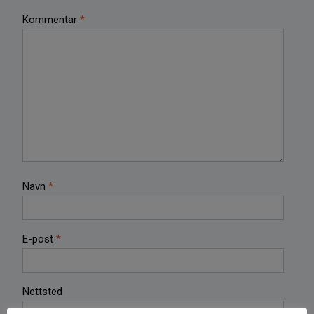
Kommentar
*
Navn
*
E-post
*
Nettsted