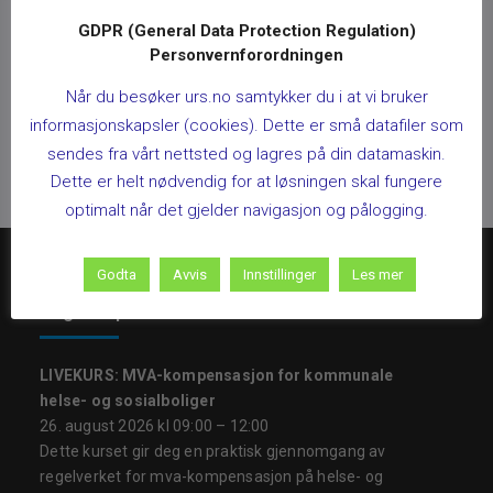
GDPR (General Data Protection Regulation)
Personvernforordningen
Når du besøker urs.no samtykker du i at vi bruker
informasjonskapsler (cookies). Dette er små datafiler som
sendes fra vårt nettsted og lagres på din datamaskin.
Dette er helt nødvendig for at løsningen skal fungere
optimalt når det gjelder navigasjon og pålogging.
Godta
Avvis
Innstillinger
Les mer
Regnskapsfrister
LIVEKURS: MVA-kompensasjon for kommunale
helse- og sosialboliger
26. august 2026 kl 09:00 – 12:00
Dette kurset gir deg en praktisk gjennomgang av
regelverket for mva-kompensasjon på helse- og