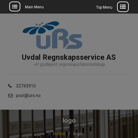
Main Menu
Top Menu
Skip
to
content
Uvdal Regnskapsservice AS
-et godkjent regnskapsførerselskap
32743910
post@urs.no
logo
Home
logo