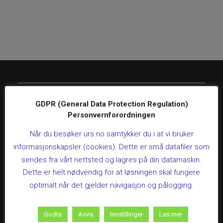
Regnskapsfrister
GDPR (General Data Protection Regulation)
Personvernforordningen
LIVEKURS: MVA-kompensasjon for kommunale
Når du besøker urs.no samtykker du i at vi bruker
helse- og sosialboliger
informasjonskapsler (cookies). Dette er små datafiler som
26. august 2026 kl 09:00 – 12:00
sendes fra vårt nettsted og lagres på din datamaskin.
Dette kurset gir deg en praktisk gjennomgang av
Dette er helt nødvendig for at løsningen skal fungere
regelverket for mva-kompensasjon på helse- og
sosialboliger, slik at kommunen sikrer riktig behandling
optimalt når det gjelder navigasjon og pålogging.
gjennom hele prosessen.Varighet:3 timer, kl. 09:00-
12:00Les mer og meld på her
Godta
Avvis
Innstillinger
Les mer