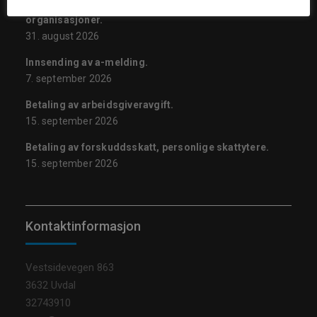
Frist for søknad om kompensasjon for frivillige
organisasjoner.
31. august 2026
Innsending av a-melding.
7. september 2026
Betaling av arbeidsgiveravgift.
15. september 2026
Betaling av forskuddsskatt, personlige skattytere.
15. september 2026
Kontaktinformasjon
Vestsidevegen 863
3632 Uvdal
32743910