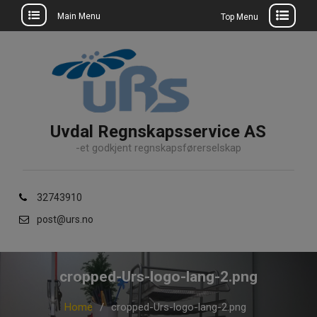
Main Menu
Top Menu
Skip
to
content
Uvdal Regnskapsservice AS
-et godkjent regnskapsførerselskap
32743910
post@urs.no
cropped-Urs-logo-lang-2.png
Home
cropped-Urs-logo-lang-2.png