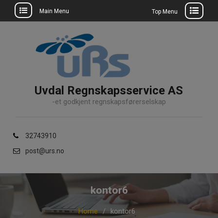
Main Menu
Top Menu
Skip
to
content
Uvdal Regnskapsservice AS
-et godkjent regnskapsførerselskap
32743910
post@urs.no
kontor6
Home
kontor6